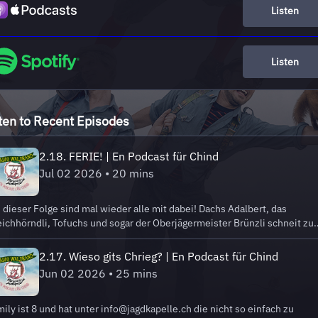
Listen
Listen
ten to Recent Episodes
2.18. FERIE! | En Podcast für Chind
Jul 02 2026 • 20 mins
 dieser Folge sind mal wieder alle mit dabei! Dachs Adalbert, das
ichhörndli, Tofuchs und sogar der Oberjägermeister Brünzli schneit zu
chluss herein. Er braucht nämlich einen Koffer – und den bekommt er
ch. Allerdings nur, wenn er den Kindern in der «Ferie-Edischn» seine
2.17. Wieso gits Chrieg? | En Podcast für Chind
luchwörter beibringt. Die Waldtiere verstehen nicht, warum wir Mensch
Jun 02 2026 • 25 mins
erhaupt in die Ferien gehen und weshalb wir die Zeit, in der wir mache
nnen, was wir wollen, als «frei» bezeichnen, obwohl wir ja ausserhalb
r Freizeit gar nicht gefangen sind. Irgendwann kippt die Stimmung fast,
ily ist 8 und hat unter info@jagdkapelle.ch die nicht so einfach zu