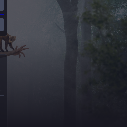
m
en
n